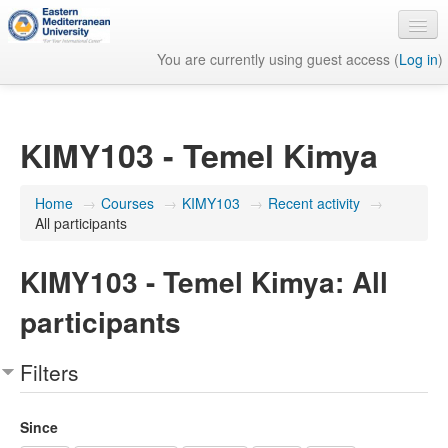
You are currently using guest access (
Log in
)
English ‎(en)‎
KIMY103 - Temel Kimya
Home
→
Courses
→
KIMY103
→
Recent activity
→
All participants
KIMY103 - Temel Kimya: All
participants
Filters
Since