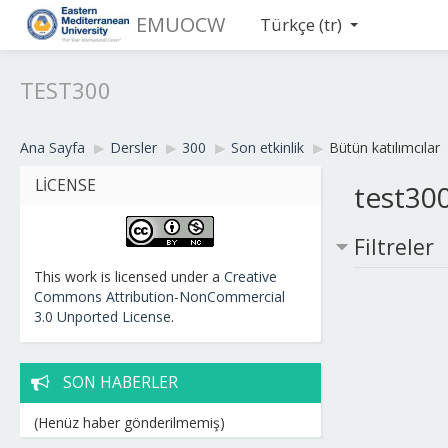
EMUOCW
Türkçe ‎(tr)‎
TEST300
Ana Sayfa
▶︎
Dersler
▶︎
300
▶︎
Son etkinlik
▶︎
Bütün katılımcılar
LICENSE
test300
Filtreler
This work is licensed under a
Creative
Commons Attribution-NonCommercial
3.0 Unported License
.
SON HABERLER
(Henüz haber gönderilmemiş)