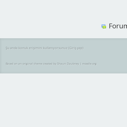
Foru
Şu anda konuk erişimini kullanıyorsunuz (
Giriş yap
)
Based on an original theme created by Shaun Daubney
|
moodle.org