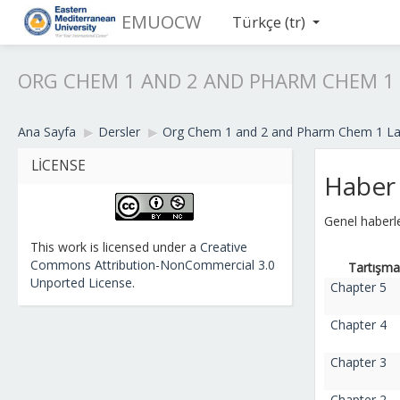
EMUOCW
Türkçe ‎(tr)‎
ORG CHEM 1 AND 2 AND PHARM CHEM 1 
Ana Sayfa
▶︎
Dersler
▶︎
Org Chem 1 and 2 and Pharm Chem 1 La
LICENSE
Haber
Genel haberle
This work is licensed under a
Creative
Commons Attribution-NonCommercial 3.0
Tartışma
Unported License
.
Chapter 5
Chapter 4
Chapter 3
Chapter 2