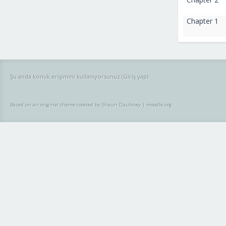
Chapter 1
Şu anda konuk erişimini kullanıyorsunuz (
Giriş yap
)
Based on an original theme created by Shaun Daubney
|
moodle.org