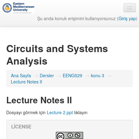
Şu anda konuk erişimini kullanıyorsunuz (
Giriş yap
)
Türkçe ‎(tr)‎
Circuits and Systems
Analysis
Ana Sayfa
→
Dersler
→
EENG529
→
konu 3
→
Lecture Notes II
Lecture Notes II
Dosyayı görmek için
Lecture 2.ppt
tıklayın
LICENSE